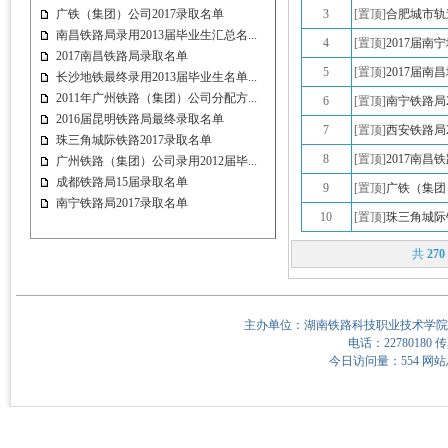
广铁（集团）公司2017录取名单
3
[置顶]
合肥城市轨
南昌铁路局录用2013届毕业生汇总名...
4
[置顶]
2017届
2017南昌铁路局录取名单
5
[置顶]
2017届
长沙地铁最终录用2013届毕业生名单...
2011年广州铁路（集团）公司分配方...
6
[置顶]
南宁铁路局2
2016届昆明铁路局最终录取名单
7
[置顶]
西安铁路局2
珠三角城际铁路2017录取名单
8
[置顶]
2017南昌
广州铁路（集团）公司录用2012届毕...
成都铁路局15届录取名单
9
[置顶]
广铁（集团
南宁铁路局2017录取名单
10
[置顶]
珠三角城际铁
共
270
主办单位：湖南铁路科技职业技术学院
电话：22780180 传
今日访问量：554 网站